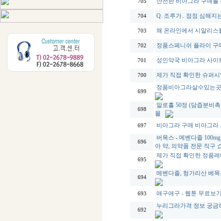
안전한 비아그라 구매를 
705
Q. 조루가.. 점점 심해지는
704
왜 온라인에서 시알리스
703
정품스페니쉬 플라이 구매
702
성인약국 비아그라 사이트
701
제가 직접 확인한 슈퍼
700
정품비아그라살수있는곳 제
699
알로홀 50정 (담즙분비촉
698
몰
비아그라 구매 비아그라
697
버목스 - 메벤다졸 100mg
696
아 약, 의약품 전문 직구
제가 직접 확인한 정품레
695
메벤다졸, 헝가리산 베목스(V
694
애구애구 - 웹툰 무료보
693
누리그라가격 정보 궁금하셨
692