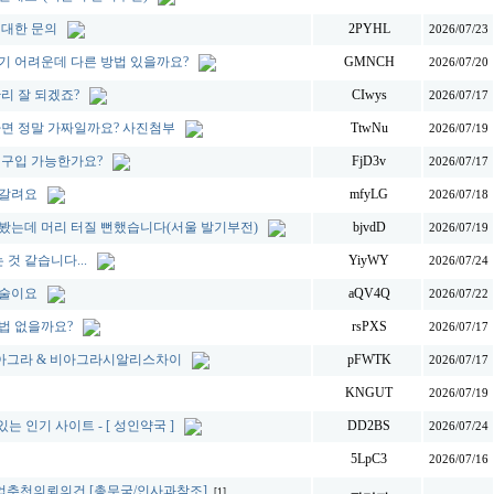
 대한 문의
2PYHL
2026/07/23
받기 어려운데 다른 방법 있을까요?
GMNCH
2026/07/20
관리 잘 되겠죠?
CIwys
2026/07/17
사면 정말 가짜일까요? 사진첨부
TtwNu
2026/07/19
 구입 가능한가요?
FjD3v
2026/07/17
헷갈려요
mfyLG
2026/07/18
아봤는데 머리 터질 뻔했습니다(서울 발기부전)
bjvdD
2026/07/19
 것 같습니다...
YiyWY
2026/07/24
수술이요
aQV4Q
2026/07/22
방법 없을까요?
rsPXS
2026/07/17
인도 비­아그라 & 비­아그라시알리스차이
pFWTK
2026/07/17
KNGUT
2026/07/19
 있는 인기 사이트 - [ 성인약국 ]
DD2BS
2026/07/24
5LpC3
2026/07/16
업취업추천의뢰의건 [총무국/인사과참조]
[1]