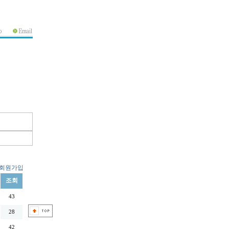
회원가입
조회
43
28
42