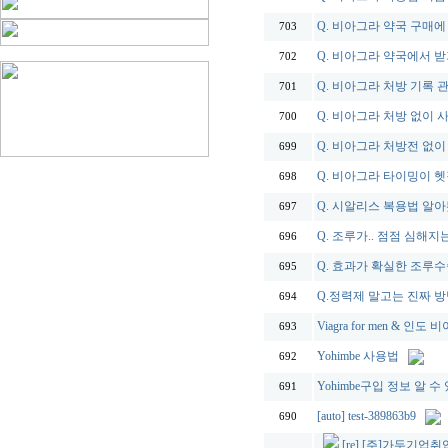
Q. 비아그라 약국 구매에
703
Q. 비아그라 약국에서 
702
Q. 비아그라 처방 기록 
701
Q. 비아그라 처방 없이 
700
Q. 비아그라 처방전 없이
699
Q. 비아그라 타이밍이 
698
Q. 시알리스 복용법 알
697
Q. 조루가.. 점점 심해지는
696
Q. 효과가 확실한 조루
695
Q.정력제 말고는 진짜 
694
Viagra for men & 
693
Yohimbe 사용법
692
Yohimbe구입 정보 알 수
691
[auto] test-389863b9
690
[re] [주]가두기